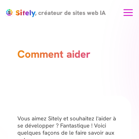
, créateur de sites web IA
Comment aider
Vous aimez Sitely et souhaitez l'aider à
se développer ? Fantastique ! Voici
quelques façons de le faire savoir aux
autres :
utilisez Sitely, créez de superbes sites
web et parlez-en au monde
écrivez un avis cinq étoiles sur le Mac
App Store
parlez de Sitely sur X (Twitter)
parlez de Sitely sur votre page