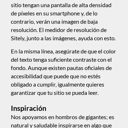
en función de tu contenido; adapta más
bien tu contenido a todos los diseños
de dispositivo;
no animes en exceso; los usuarios
tienden a ignorar las animaciones
repetitivas; por otro lado, las
animaciones pueden realzar la
presentación del contenido (durante la
carga inicial de la página o al
desplazarse);
no recortes las imágenes por
adelantado en editores; Sitely siempre
genera imágenes optimizadas y
disponer de más resolución te da
flexibilidad para ajustar un diseño;
usa el modo wireframe/placeholder
para hacerte una idea del diseño;
usa la fotografía para realzar el