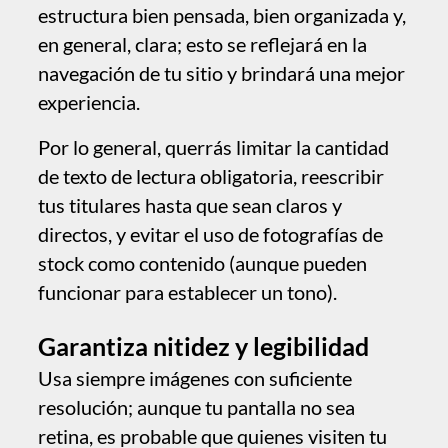
has visto en la web, imitar el trabajo de
quien admiras. Sin embargo, ten en cuenta
que muchos de los sitios que ves por la red
están muy limitados por la herramienta o la
tecnología subyacente; en Sitely tienes
mucha más libertad, así que nos gustaría
animarte a romper convenciones, evitar los
clichés y volcarte en tu diseño. Está de más
decir que, si basas fuertemente tu diseño
en una plantilla, solo estarás expresando la
mitad de ti.
Qué hacer y qué no hacer
No crees un elemento de “ir al principio
de la página”; la gente está familiarizada
con el desplazamiento; iOS incluso
tiene un atajo integrado para ello (toca
el reloj en la parte superior de la
pantalla);
no uses la función multidispositivo de
Sitely eligiendo un ancho de dispositivo