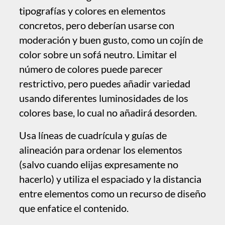
garantiza que el orden se extienda a todo el
sitio.
Empatiza con tus visitantes
¿Qué busca tu visitante típico? ¿Qué
respuestas quiere? Al seleccionar
cuidadosamente qué decir y qué no decir,
podrás atender mejor a tu audiencia y
hacer que el sitio sea más eficaz.
Aunque puede resultar tentador volcar
todo el material que tienes en el sitio,
también es importante ofrecer una
estructura bien pensada, bien organizada y,
en general, clara; esto se reflejará en la
navegación de tu sitio y brindará una mejor
experiencia.
Por lo general, querrás limitar la cantidad
de texto de lectura obligatoria, reescribir
tus titulares hasta que sean claros y
directos, y evitar el uso de fotografías de
stock como contenido (aunque pueden