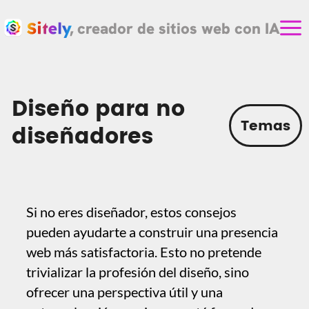
, creador de sitios web con IA
Diseño para no
Temas
diseñadores
Si no eres diseñador, estos consejos
pueden ayudarte a construir una presencia
web más satisfactoria. Esto no pretende
trivializar la profesión del diseño, sino
ofrecer una perspectiva útil y una
autoevaluación a quien no está formado
como diseñador. Pero no creas que toda
persona que crea sitios web es diseñadora
gráfica titulada; ¡más bien al contrario!
Otra cosa a tener en cuenta es que un
diseñador puede saberlo todo sobre las
últimas tendencias en diseño gráfico, pero