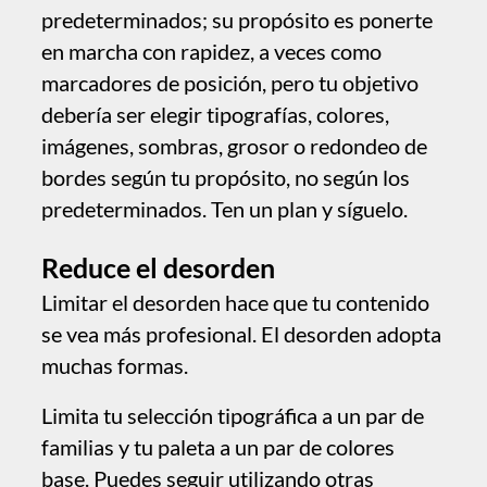
Limita tu selección tipográfica a un par de
familias y tu paleta a un par de colores
base. Puedes seguir utilizando otras
tipografías y colores en elementos
concretos, pero deberían usarse con
moderación y buen gusto, como un cojín de
color sobre un sofá neutro. Limitar el
número de colores puede parecer
restrictivo, pero puedes añadir variedad
usando diferentes luminosidades de los
colores base, lo cual no añadirá desorden.
Usa líneas de cuadrícula y guías de
alineación para ordenar los elementos
(salvo cuando elijas expresamente no
hacerlo) y utiliza el espaciado y la distancia
entre elementos como un recurso de diseño
que enfatice el contenido.
Utilizar los estilos de texto de Sitely, los
selectores de color sincronizados y los
elementos compartidos en varias páginas