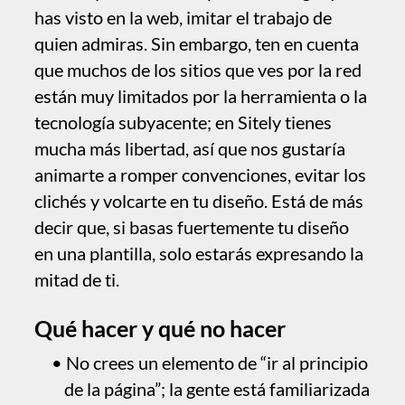
contenido;
no uses imágenes genéricas; elige la
metáfora adecuada o fotografía de
producto.
Por favor,
informa
de cualquier deficiencia
en esta documentación y la solucionaremos
lo antes posible.
Actualizado para Sitely 6