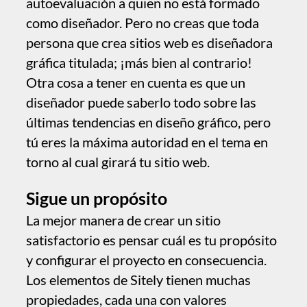
tú eres la máxima autoridad en el tema en
torno al cual girará tu sitio web.
Sigue un propósito
La mejor manera de crear un sitio
satisfactorio es pensar cuál es tu propósito
y configurar el proyecto en consecuencia.
Los elementos de Sitely tienen muchas
propiedades, cada una con valores
predeterminados; su propósito es ponerte
en marcha con rapidez, a veces como
marcadores de posición, pero tu objetivo
debería ser elegir tipografías, colores,
imágenes, sombras, grosor o redondeo de
bordes según tu propósito, no según los
predeterminados. Ten un plan y síguelo.
Reduce el desorden
Limitar el desorden hace que tu contenido
se vea más profesional. El desorden adopta
muchas formas.