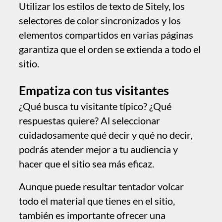
funcionar para establecer un tono).
Garantiza nitidez y legibilidad
Usa siempre imágenes con suficiente
resolución; aunque tu pantalla no sea
retina, es probable que quienes visiten tu
sitio tengan una pantalla de alta densidad
de píxeles en su smartphone y, de lo
contrario, verán una imagen de baja
resolución. El medidor de resolución de
Sitely, junto a las imágenes, ayuda con esto.
En la misma línea, asegúrate de que el color
del texto tenga suficiente contraste con el
fondo. Aunque existen pautas oficiales de
accesibilidad que puede que no estés
obligado a cumplir, igualmente quieres
garantizar que tu sitio se pueda leer.
Inspiración
Nos apoyamos en hombros de gigantes; es
natural y saludable inspirarse en algo que