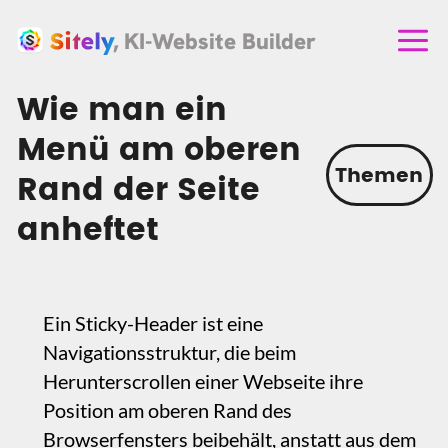
, KI-Website Builder
Wie man ein
Menü am oberen
Themen
Rand der Seite
anheftet
‍Ein Sticky-Header ist eine
Navigationsstruktur, die beim
Herunterscrollen einer Webseite ihre
Position am oberen Rand des
Browserfensters beibehält, anstatt aus dem
Sichtbereich zu scrollen. Die
Navigationsstruktur kann anfangs weiter
unten auf der Seite platziert sein. Es
handelt sich um ein häufig verwendetes
Element, und wenn Ihre Website viele
Inhalte hat, sollten Sie wahrscheinlich