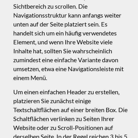
zumindest eine einfache Variante davon
umsetzen, etwa eine Navigationsleiste mit
einem Menü.
‍Um einen einfachen Header zu erstellen,
platzieren Sie zunächst einige
Textschaltflächen auf einer breiten Box. Die
Schaltflächen verlinken zu Seiten Ihrer
Website oder zu Scroll-Positionen auf
derselben Seite. In der Regel reichen 3 bis 5
Schaltflächen aus, um die wichtigsten
Funktionen einer Website hervorzuheben,
ohne die Leiste zu überladen. Alternativ
kann auch ein Menüelement anstelle von
Schaltflächen verwendet werden. Wählen
Sie alle Schaltflächen und die breite Box
aus, klicken Sie mit der rechten Maustaste,
um das Menü zu öffnen, und wählen Sie
Gruppieren, oder wählen Sie Gruppieren
über das Menü Anordnen oben auf dem
Bildschirm. Die neu erstellte Gruppe bietet
in der Registerkarte Stil die Option Am