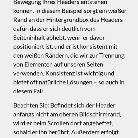
hat. Die Strukturierung und die relative
Positionierung der Komponenten Ihres
Headers bleiben erhalten.
‍Mit anderen Worten: Wenn ein Sticky-
Header nicht direkt am oberen
Bildschirmrand anheften soll, fügen Sie
eine unsichtbare Box dazwischen ein und
nehmen Sie diese in die Header-Gruppe
Bitte
melden
Sie uns alle Mängel in dieser
auf.
Dokumentation, wir beheben sie so schnell
wie möglich!