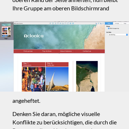
dafür, dass er sich deutlich vom
Seiteninhalt abhebt, wenn er davor
positioniert ist, und er ist konsistent mit
den weißen Rändern, die wir zur Trennung
von Elementen auf unseren Seiten
verwenden. Konsistenz ist wichtig und
bietet oft natürliche Lösungen – so auch in
diesem Fall.
‍Beachten Sie: Befindet sich der Header
anfangs nicht am oberen Bildschirmrand,
wird er beim Scrollen dort angeheftet,
sobald er ihn berührt. Außerdem erfolgt
das Anheften in dem Moment, in dem die
erste Komponente Ihres Headers Kontakt