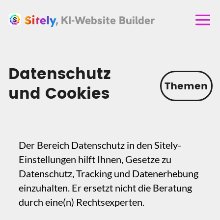
, KI-Website Builder
Datenschutz
Themen
und Cookies
‍Der Bereich Datenschutz in den Sitely-
Einstellungen hilft Ihnen, Gesetze zu
Datenschutz, Tracking und Datenerhebung
einzuhalten. Er ersetzt nicht die Beratung
durch eine(n) Rechtsexperten.
‍Durch Drücken der
"Datenschutzunterstützung aktivieren"-
Schaltfläche wird eine neue Seite mit der
Datenschutzerklärung erstellt und zugleich
das Cookie-Banner generiert.
‍Das Feld mit Ihrer Richtlinie ist leer, und Sie