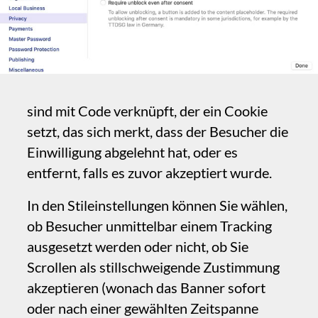
Scrollen als stillschweigende Zustimmung
akzeptieren (wonach das Banner sofort
oder nach einer gewählten Zeitspanne
ausblendet) und wo das Banner erscheinen
soll, unten oder oben auf den Seiten.
‍Der Text im Banner ist anpassbar, und Sie
können auswählen, ob der Link zur
Datenschutzerklärung auf die von Sitely
erstellte Seite oder auf eine beliebige
externe URL Ihrer Wahl verweist.
Das Einwilligungsbanner ist auf der
Datenschutzseite sichtbar und schwebend,
wird jedoch auf allen Seiten der Website an
der vorgesehenen Position (oben oder