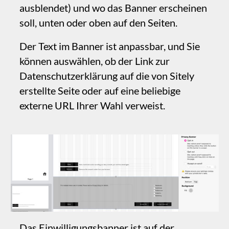
unten) angezeigt, bis der Nutzer der
Richtlinie zustimmt. In der Vorschau wird
es je nach Einstellung im Vorschau-Popup
auf allen Seiten angezeigt oder gar nicht.
‍Eine von Sitely erstellte Website sammelt,
sofern sie extern unverändert ist, nicht von
sich aus personenbezogene Informationen
und fällt daher nicht unter die DSGVO, die
sich mit der Erhebung und Speicherung
personenbezogener Informationen befasst.
Weitere Informationen finden Sie in diesem
Artikel zu
DSGVO vs. Cookies
.
‍Wenn Sie ein Kontaktformular haben,
müssen Sie höchstwahrscheinlich auf Ihre
Datenschutzerklärung verlinken, und Sie
benötigen eventuell eine Einwilligung sowie
den Nachweis dieser Einwilligung, abhängig
davon, welche personenbezogenen Daten
Sie erheben.
‍Bei jeder Integration von Drittanbietern