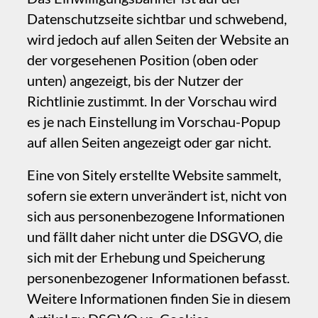
müssen Sie im Einzelfall prüfen, welche
personenbezogenen Daten erhoben
werden und wie dies zu kommunizieren ist.
‍Alle Inhalte von Drittanbietern, ob
eingebaut oder in Code-Embed-Elementen,
unterstützen eine Zwei-Klick-Aktivierung.
Dadurch kann ein Seitenbesucher ein
bestimmtes Widget freischalten, selbst
wenn er beim ersten Besuch der Website
die Einwilligung abgelehnt hat – etwa weil
er die Google-Karte Ihres Geschäfts sehen
möchte, obwohl er allen Cookies
widersprochen hat. Im Fall des TTDSG in
Deutschland ist es erforderlich, Inhalte von
Drittanbietern zu blockieren und einzeln
freizuschalten, selbst wenn der
Seitenbesucher das Cookie-Banner
akzeptiert und seine Einwilligung erteilt
hat.