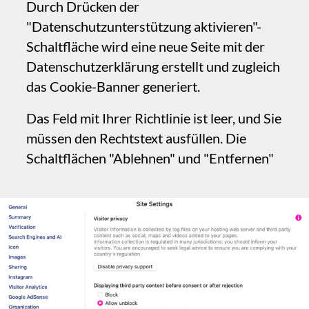
müssen den Rechtstext ausfüllen. Die
Schaltflächen "Ablehnen" und "Entfernen"
sind mit Code verknüpft, der ein Cookie
setzt, das sich merkt, dass der Besucher die
Einwilligung abgelehnt hat, oder es
entfernt, falls es zuvor akzeptiert wurde.
‍In den Stileinstellungen können Sie wählen,
ob Besucher unmittelbar einem Tracking
ausgesetzt werden oder nicht, ob Sie