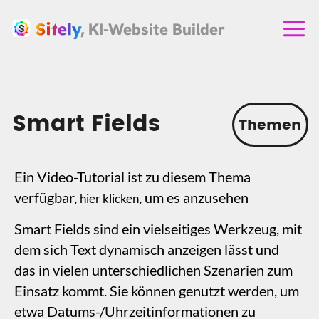
, KI-Website Builder
Smart Fields
Themen
Ein Video-Tutorial ist zu diesem Thema
verfügbar,
, um es anzusehen
hier klicken
Smart Fields sind ein vielseitiges Werkzeug, mit
dem sich Text dynamisch anzeigen lässt und
das in vielen unterschiedlichen Szenarien zum
Einsatz kommt. Sie können genutzt werden, um
etwa Datums-/Uhrzeitinformationen zu
visualisieren (z. B. automatisch aktualisierte
Copyright-Hinweise), EXIF-Daten aus einem
Foto auszulesen oder sogar mathematische
Formeln bzw. Textanimationen darzustellen.
Bei der Arbeit mit Smart Fields fügen sie sich