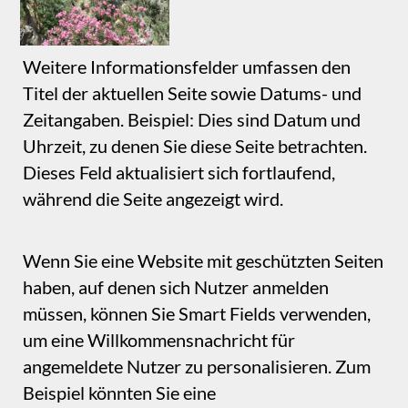
Über das Smart‑Field‑Panel können Sie Ihrer
Seite ein Feld mit Schreibmaschinen‑Texteffekt
hinzufügen. So sieht der Effekt aus.
This is a sample
Dieses Smart Field bietet zusätzliche Optionen
zur Animation des Textes.
Weitere Optionen
Es stehen weitere Smart Fields zur Verfügung,
die sich jedoch auf bestimmte Funktionen
beziehen, die Sie Ihrer Website hinzufügen
können oder nicht. Beispielsweise gibt es
Smart Fields für blogbezogene Seiten, die den
Namen des Blogpost‑Autors sowie
Datum/Uhrzeit des Blogposts anzeigen. Diese
Optionen werden erst verfügbar, wenn Sie
einen Blog in Ihre Website integrieren.