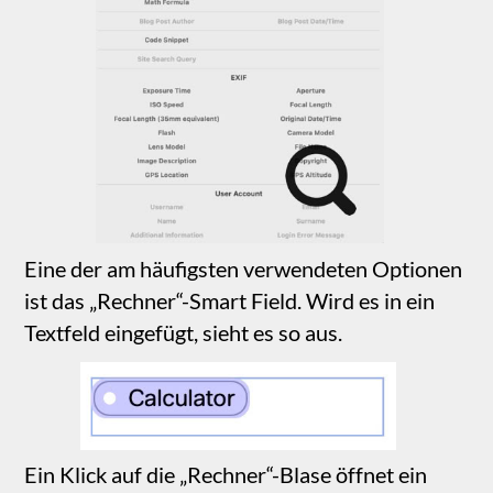
Das Dropdown „Wert auswählen …“ zeigt eine
Liste aller Eingabefelder auf der aktuellen Seite
an. Diese können in Ihre Berechnung
aufgenommen werden. Wird ein Feld
inkludiert, erscheint es als Blase mit dem
Feldnamen. Um mit Feldern zu rechnen, setzen
Sie einfach einen mathematischen Operator
zwischen die Eingabefeld-Blasen. Hier ein
Beispiel für eine einfache Addition.
‚addend1‘ und ‚addend2‘ sind Eingabefelder