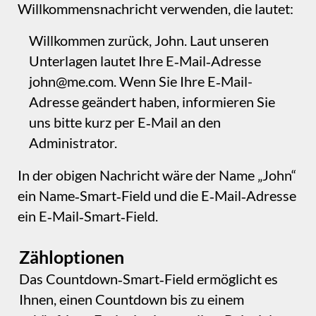
Kurzes Video-Tutorial
Durch Anklicken
werden Ihre Daten an
Google übermittelt;
Google setzt Cookies
und verwendet Ihre
Daten, um Anzeigen zu
personalisieren.
Video anzeigen
Bitte
melden
Sie uns alle Mängel in dieser
Dokumentation, wir beheben sie so schnell
wie möglich!
Aktualisiert für Sitely 6