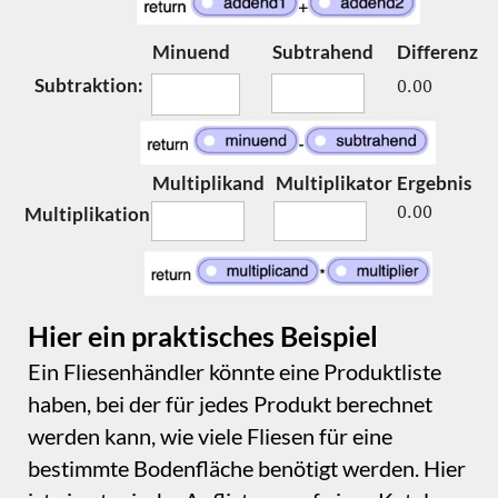
bezeichnet die Konstante 3.600 die Anzahl
der Quadratzentimeter pro Fliese.
Die Berechnung für ‚extra tiles‘ entspricht der
für ‚number of tiles‘, enthält jedoch einen
zusätzlichen Schritt, um eine
Sicherheitsmarge von 10 % zu
berücksichtigen. Das bedeutet, dass der
Formel *(10/100) angehängt wird, um eine
ausreichende Reserve über den Grundbedarf
hinaus sicherzustellen.
Die Berechnungsmöglichkeiten lassen sich
durch das Smart Field „Mathematische
Formel“ weiter ausbauen. Für diese Option ist
etwas Kenntnis der MathJax‑Syntax
erforderlich. Im Formelfenster gibt es einen
Link zu einer Referenz, wenn diese Option
gewählt ist.