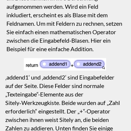
Minuend
Subtrahend
Differenz
Subtraktion:
0.00
Multiplikand
Multiplikator
Ergebnis
Multiplikation
0.00
:
Hier ein praktisches Beispiel
Ein Fliesenhändler könnte eine Produktliste
haben, bei der für jedes Produkt berechnet
werden kann, wie viele Fliesen für eine
bestimmte Bodenfläche benötigt werden. Hier
ist eine typische Auflistung auf einer Katalog-
Webseite, die diese Funktion übernimmt.
Keramik-Bodenfliesen im
indischen Stil
600 cm 600 cm