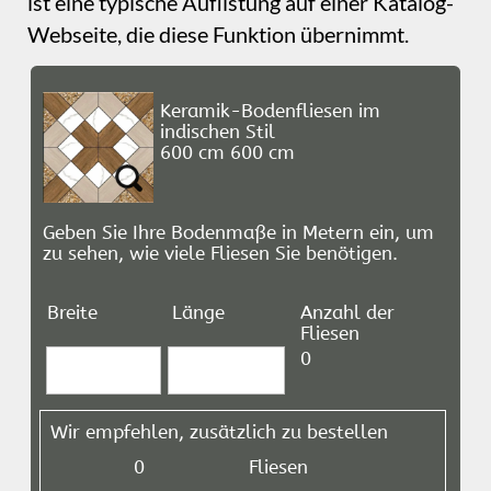
Informationsfelder
Dazu gehören z. B. EXIF‑Daten, die aus einer
Bilddatei extrahiert werden. Unten sehen Sie
die EXIF‑Details, die aus dem Bild links
entnommen wurden.
Belichtungszeit: N/A
Blende: N/A
ISO-Empfindlichkeit: N/A
Brennweite: N/A
Kameramodell: N/A
Objektivmodell: N/A
Weitere Informationsfelder umfassen den
Titel der aktuellen Seite sowie Datums- und
Zeitangaben. Beispiel: Dies sind Datum und
Uhrzeit, zu denen Sie diese Seite betrachten.
Dieses Feld aktualisiert sich fortlaufend,
während die Seite angezeigt wird.