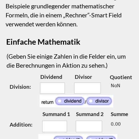
Geben Sie Ihre Bodenmaße in Metern ein, um
zu sehen, wie viele Fliesen Sie benötigen.
Breite
Länge
Anzahl der
Fliesen
0
Wir empfehlen, zusätzlich zu bestellen
Fliesen
0
Um mögliche Bruchschäden
abzudecken
Das Feld „Anzahl der Fliesen“ ist ein Smart
Field mit folgender Berechnung.
Die Variablen ‚width‘ und ‚length‘ entsprechen
den Eingabefeldern auf der Seite, in die
Nutzer die Maße eintragen. Die Konstante
10.000 steht für den Umrechnungsfaktor von
Quadratmetern in Quadratzentimeter. Ebenso