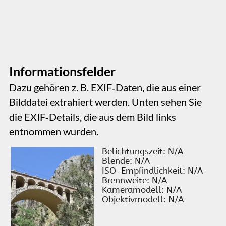
Es gibt auch ein „Count Up“-Smart‑Field. Dieses
zählt in vorgegebenen Intervallen bis zu einer
bestimmten Endzahl hoch.
0
Smart Fields als
Schaltflächenbeschriftung
verwenden
Wenn Sie der Seite ein Schaltflächen-Element
hinzufügen, können Sie die Beschriftung als
Smart Field festlegen. Durch Doppelklick auf
die Schaltfläche wird die Standardbeschriftung
markiert und Sie können im Stilinspektor ein
Smart Field einfügen. Die Schaltfläche unten
verwendet das heutige Datum als Beschriftung
Schreibmaschinen‑Texteffekt