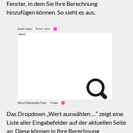
auf der Seite. Diese Felder sind normale
„Texteingabe“-Elemente aus der
Sitely‑Werkzeugkiste. Beide wurden auf „Zahl
erforderlich“ eingestellt. Der „+“-Operator
zwischen ihnen weist Sitely an, die beiden
Zahlen zu addieren. Unten finden Sie einige
Beispiele grundlegender mathematischer
Formeln, die in einem „Rechner“-Smart Field
verwendet werden können.
Einfache Mathematik
(Geben Sie einige Zahlen in die Felder ein, um
die Berechnungen in Aktion zu sehen.)
Dividend
Divisor
Quotient
NaN
Division:
Summand 1
Summand 2
Summe
Addition:
0.00