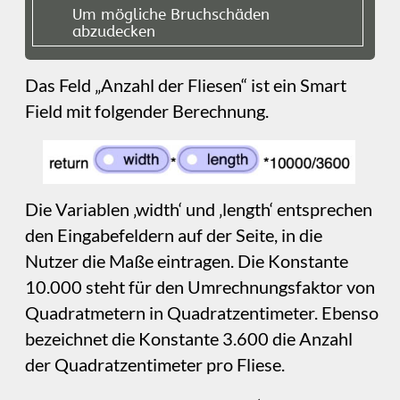
Wenn Sie eine Website mit geschützten Seiten
haben, auf denen sich Nutzer anmelden
müssen, können Sie Smart Fields verwenden,
um eine Willkommensnachricht für
angemeldete Nutzer zu personalisieren. Zum
Beispiel könnten Sie eine
Willkommensnachricht verwenden, die lautet:
Willkommen zurück, John. Laut unseren
Unterlagen lautet Ihre E‑Mail‑Adresse
john@me.com. Wenn Sie Ihre E‑Mail-
Adresse geändert haben, informieren Sie
uns bitte kurz per E‑Mail an den
Administrator.
In der obigen Nachricht wäre der Name „John“
ein Name‑Smart‑Field und die E‑Mail‑Adresse
ein E‑Mail‑Smart‑Field.
Zähloptionen
Das Countdown‑Smart‑Field ermöglicht es
Ihnen, einen Countdown bis zu einem